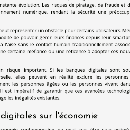
stante évolution. Les risques de piratage, de fraude et d
ronnement numérique, rendant la sécurité une préoccup
peut représenter un obstacle pour certains utilisateurs. Mê
modité de pouvoir gérer leurs finances depuis leur smartp
à l'aise sans le contact humain traditionnellement associ
une certaine méfiance ou une réticence à adopter ces nouv
un risque important. Si les banques digitales sont so
elle, elles peuvent en réalité exclure les personne
amment les personnes âgées ou les personnes vivant dan
. Il est impératif de garantir que ces avancées technolog
ge les inégalités existantes.
digitales sur l'économie
économie contemporaine ne peut pas être sous-estimé