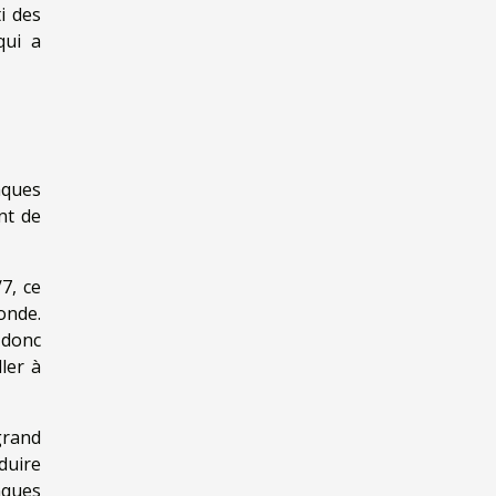
i des
qui a
nques
nt de
7, ce
onde.
 donc
ler à
grand
duire
nques