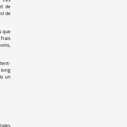
et de
est de
s que
frais
oins,
tent-
 long
is un
tales