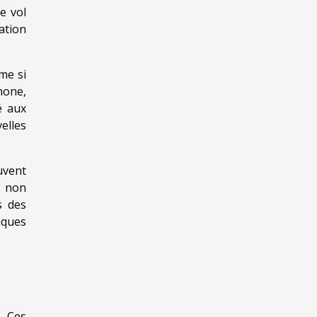
e vol
ation
me si
hone,
é aux
elles
uvent
s non
s des
iques
. Ces