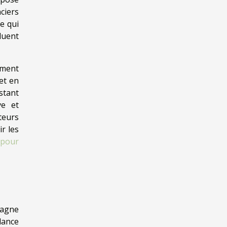
ciers
e qui
luent
ement
et en
estant
ve et
teurs
r les
 pour
mpagne
dance