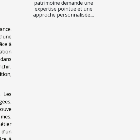
patrimoine demande une
expertise pointue et une
approche personnalisée....
ance.
d’une
âce à
ation
 dans
chir,
tion,
. Les
gées,
rouve
ômes,
étier
 d’un
âce à