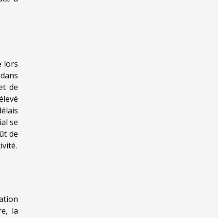
 lors
 dans
et de
élevé
élais
ial se
ût de
vité.
éation
e, la