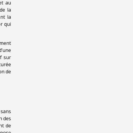
et au
de la
nt la
r qui
ement
d’une
f sur
ocurée
ion de
 sans
n des
nt de
epose