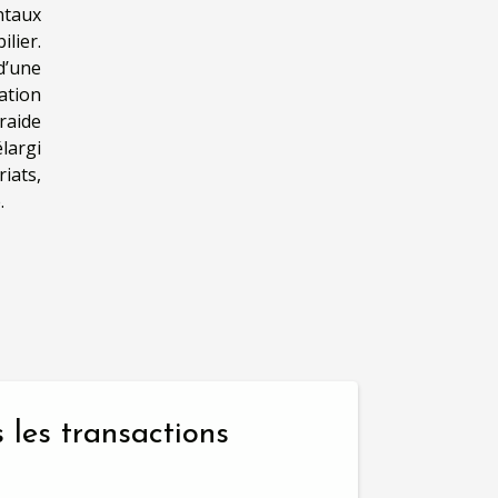
ntaux
lier.
d’une
sation
raide
largi
iats,
.
s les transactions