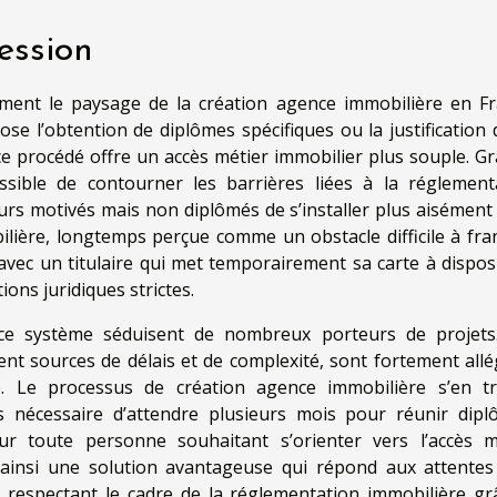
fession
ment le paysage de la création agence immobilière en Fr
ose l’obtention de diplômes spécifiques ou la justification 
e procédé offre un accès métier immobilier plus souple. Gr
ossible de contourner les barrières liées à la réglement
rs motivés mais non diplômés de s’installer plus aisément
ilière, longtemps perçue comme un obstacle difficile à fran
avec un titulaire qui met temporairement sa carte à disposi
ons juridiques strictes.
 ce système séduisent de nombreux porteurs de projets
ent sources de délais et de complexité, sont fortement allé
té. Le processus de création agence immobilière s’en t
us nécessaire d’attendre plusieurs mois pour réunir dipl
Pour toute personne souhaitant s’orienter vers l’accès m
e ainsi une solution avantageuse qui répond aux attentes
 respectant le cadre de la réglementation immobilière gr